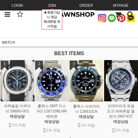
LOGIN
JOIN
ORDER
MYPAGE
★회원가입
시 현금
50,000원 즉
시적립
WATCH
BEST ITEMS
1
2
3
4
롤렉스 GMT 마스
파텍필립 아쿠아
오데마피게 로얄
롤렉스 서브마리
터2 126710BLNR
넛 5968G-001
오크 퍼페츄얼 캘
너 126610LN
배트맨
매장상담
린더 26674ST
매장상담
매장상담
매장상담
1% 적립
1% 적립
1% 적립
1% 적립