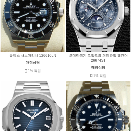
오데마피게 로얄오크 퍼페츄얼 캘린더
롤렉스 서브마리너 126610LN
26674ST
매장상담
매장상담
1% 적립
1% 적립