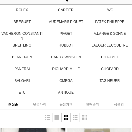
ROLEX
CARTIER
IWC
BREGUET
AUDEMARS PIGUET
PATEK PHILEPPE
VACHERON CONSTANTI
PIAGET
A.LANGE & SOHNE
N
BREITLING
HUBLOT
JAEGER LECOULTRE
BLANCPAIN
HARRY WINSTON
CHAUMET
PANERAI
RICHARD MILLE
CHOPARD
BVLGARI
OMEGA
TAG HEUER
ETC
ANTIQUE
최신순
낮은가격
높은가격
판매순위
상품명