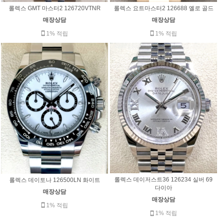
롤렉스 GMT 마스터2 126720VTNR
롤렉스 요트마스터2 126688 옐로 골드
매장상담
매장상담
1% 적립
1% 적립
롤렉스 데이저스트36 126234 실버 69
롤렉스 데이토나 126500LN 화이트
다이아
매장상담
매장상담
1% 적립
1% 적립