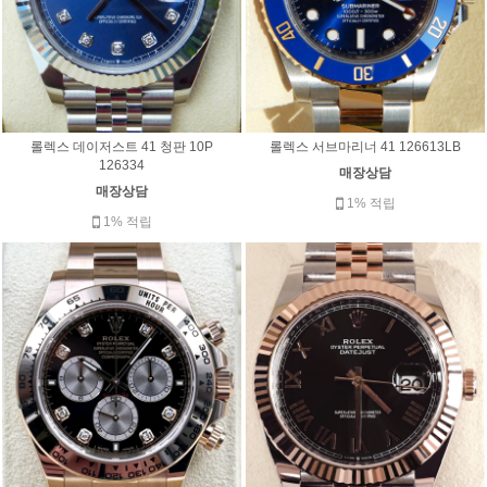
롤렉스 데이저스트 41 청판 10P
롤렉스 서브마리너 41 126613LB
126334
매장상담
매장상담
1% 적립
1% 적립