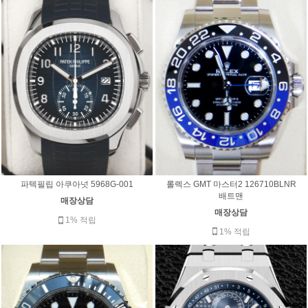
롤렉스 GMT 마스터2 126710BLNR
파텍필립 아쿠아넛 5968G-001
배트맨
매장상담
매장상담
1% 적립
1% 적립