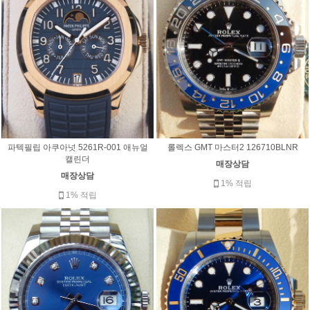
파텍필립 아쿠아넛 5261R-001 애뉴얼
롤렉스 GMT 마스터2 126710BLNR
캘린더
매장상담
매장상담
1% 적립
1% 적립