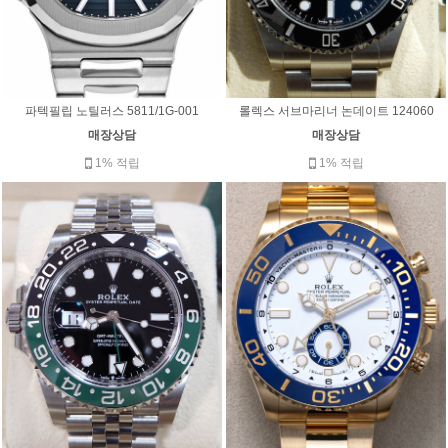
파텍필립 노틸러스 5811/1G-001
롤렉스 서브마리너 논데이트 124060
매장상담
매장상담
1% 적립
1% 적립