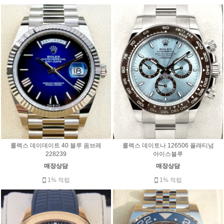
롤렉스 데이데이트 40 블루 옴브레
롤렉스 데이토나 126506 플래티넘
228239
아이스블루
매장상담
매장상담
1% 적립
1% 적립