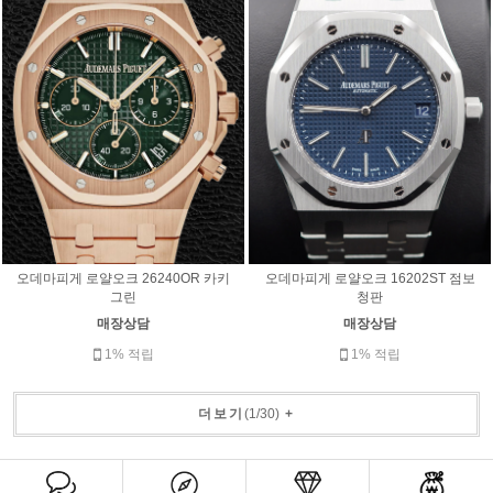
오데마피게 로얄오크 26240OR 카키
오데마피게 로얄오크 16202ST 점보
그린
청판
매장상담
매장상담
1% 적립
1% 적립
더보기
(
1
/
30
)
+