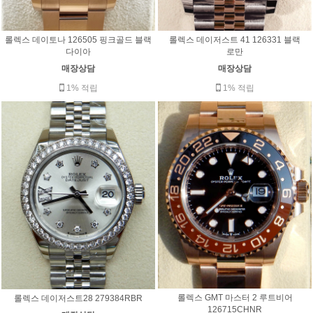
롤렉스 데이토나 126505 핑크골드 블랙
롤렉스 데이저스트 41 126331 블랙
다이아
로만
매장상담
매장상담
1% 적립
1% 적립
롤렉스 GMT 마스터 2 루트비어
롤렉스 데이저스트28 279384RBR
126715CHNR