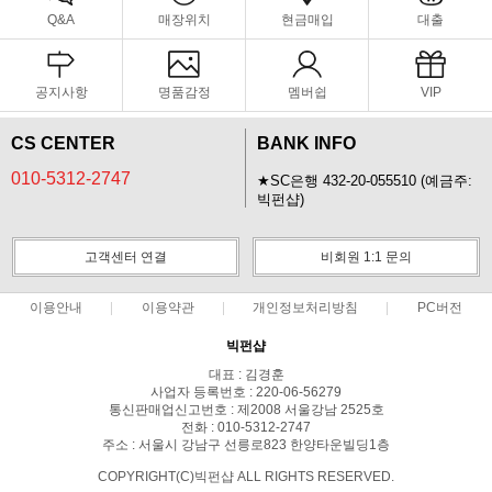
Q&A
매장위치
현금매입
대출
공지사항
명품감정
멤버쉽
VIP
CS CENTER
BANK INFO
010-5312-2747
★SC은행 432-20-055510 (예금주:
빅펀샵)
고객센터 연결
비회원 1:1 문의
이용안내
이용약관
개인정보처리방침
PC버전
빅펀샵
대표 : 김경훈
사업자 등록번호 : 220-06-56279
통신판매업신고번호 : 제2008 서울강남 2525호
전화 : 010-5312-2747
주소 : 서울시 강남구 선릉로823 한양타운빌딩1층
COPYRIGHT(C)빅펀샵 ALL RIGHTS RESERVED.