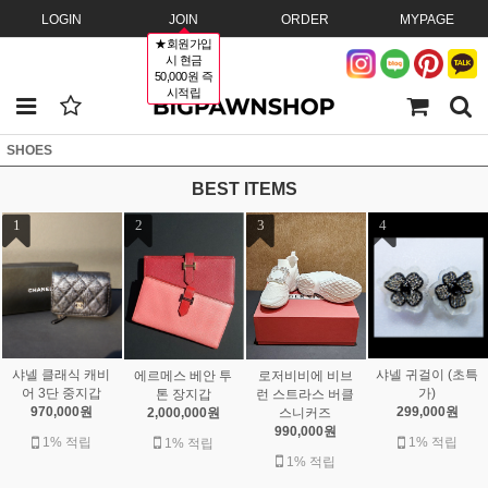
LOGIN
JOIN
ORDER
MYPAGE
★회원가입
시 현금
50,000원 즉
시적립
SHOES
BEST ITEMS
1
2
3
4
샤넬 클래식 캐비
샤넬 귀걸이 (초특
에르메스 베안 투
로저비비에 비브
어 3단 중지갑
가)
톤 장지갑
런 스트라스 버클
970,000원
299,000원
2,000,000원
스니커즈
990,000원
1% 적립
1% 적립
1% 적립
1% 적립