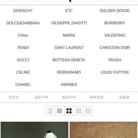
GIVENCHY
ETC
GOLDEN GOOSE
DOLCE&GABBANA
GIUSEPPE ZANOTTI
BURBERRY
Chloe
MARNI
VALENTINO
FENDI
SAINT LAURENT
CHRISTIAN DIOR
GUCCI
BOTTEGA VENETA
PRADA
CELINE
FERRAGAMO
LOUIS VUITTON
CHANEL
HERMES
최신순
낮은가격
높은가격
판매순위
상품명