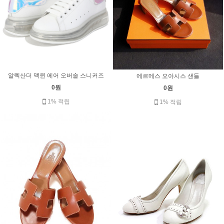
알렉산더 맥퀸 에어 오버솔 스니커즈
에르메스 오아시스 샌들
0원
0원
1% 적립
1% 적립