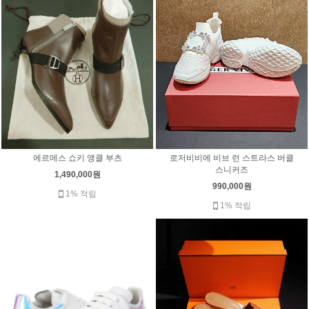
에르메스 쇼키 앵클 부츠
로저비비에 비브 런 스트라스 버클
스니커즈
1,490,000원
990,000원
1% 적립
1% 적립