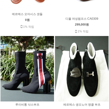
에르메스 오아시스 샌들
디올 여성펌프스 CA0309
0원
299,000원
1% 적립
1% 적립
루이비통 삭스부츠
에르메스 생오노어 앵클 부츠