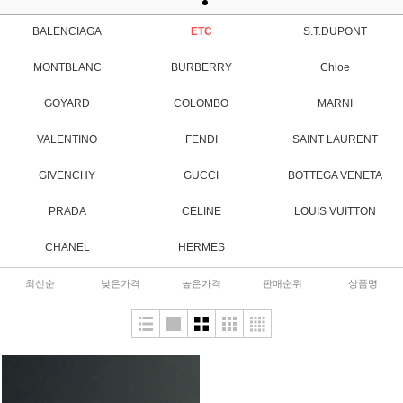
BALENCIAGA
ETC
S.T.DUPONT
MONTBLANC
BURBERRY
Chloe
GOYARD
COLOMBO
MARNI
VALENTINO
FENDI
SAINT LAURENT
GIVENCHY
GUCCI
BOTTEGA VENETA
PRADA
CELINE
LOUIS VUITTON
CHANEL
HERMES
최신순
낮은가격
높은가격
판매순위
상품명