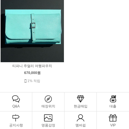
티파니 주얼리 여행파우치
670,000원
1% 적립
Q&A
매장위치
현금매입
대출
공지사항
명품감정
멤버쉽
VIP