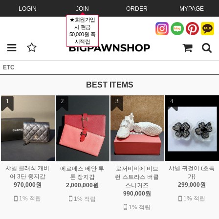
LOGIN
JOIN
ORDER
MYPAGE
★회원가입
시 현금
50,000원 즉
시적립
ETC
BEST ITEMS
1
2
3
4
샤넬 클래식 캐비
샤넬 귀걸이 (초특
에르메스 베안 투
로저비비에 비브
어 3단 중지갑
가)
톤 장지갑
런 스트라스 버클
970,000원
299,000원
2,000,000원
스니커즈
990,000원
1% 적립
1% 적립
1% 적립
1% 적립