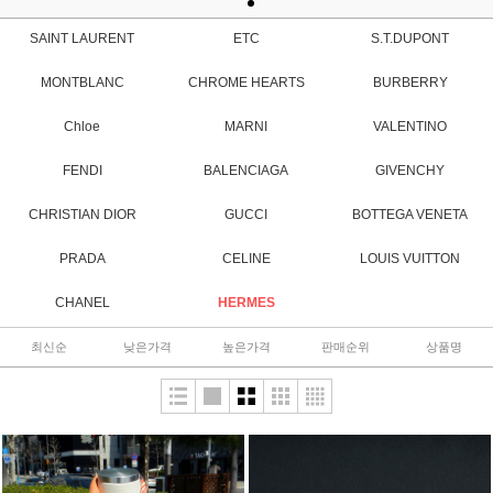
SAINT LAURENT
ETC
S.T.DUPONT
MONTBLANC
CHROME HEARTS
BURBERRY
Chloe
MARNI
VALENTINO
FENDI
BALENCIAGA
GIVENCHY
CHRISTIAN DIOR
GUCCI
BOTTEGA VENETA
PRADA
CELINE
LOUIS VUITTON
CHANEL
HERMES
최신순
낮은가격
높은가격
판매순위
상품명