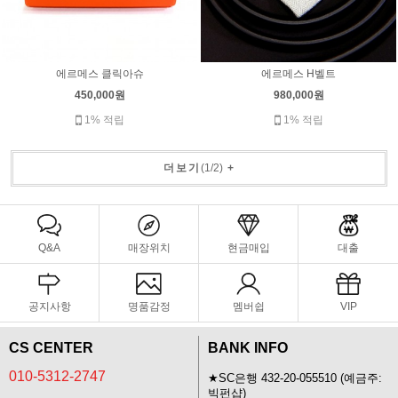
에르메스 클릭아슈
에르메스 H벨트
450,000원
980,000원
1% 적립
1% 적립
더보기
(
1
/
2
)
+
Q&A
매장위치
현금매입
대출
공지사항
명품감정
멤버쉽
VIP
CS CENTER
BANK INFO
010-5312-2747
★SC은행 432-20-055510 (예금주:
빅펀샵)