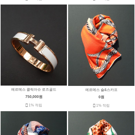
에르메스 클릭아슈 로즈골드
에르메스 숄&스카프
750,000원
0원
1% 적립
1% 적립