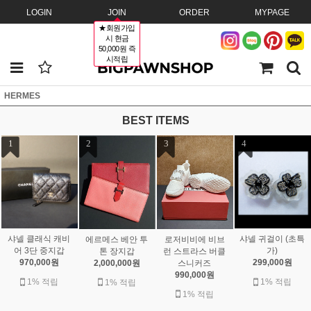
LOGIN
JOIN
ORDER
MYPAGE
★회원가입
시 현금
50,000원 즉
시적립
HERMES
BEST ITEMS
1
2
3
4
샤넬 클래식 캐비
샤넬 귀걸이 (초특
에르메스 베안 투
로저비비에 비브
어 3단 중지갑
가)
톤 장지갑
런 스트라스 버클
970,000원
299,000원
2,000,000원
스니커즈
990,000원
1% 적립
1% 적립
1% 적립
1% 적립