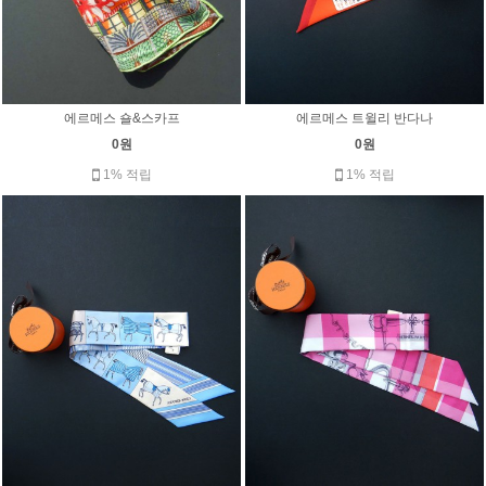
에르메스 숄&스카프
에르메스 트윌리 반다나
0원
0원
1% 적립
1% 적립