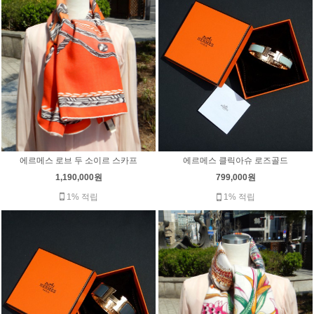
에르메스 로브 두 소이르 스카프
에르메스 클릭아슈 로즈골드
1,190,000원
799,000원
1% 적립
1% 적립