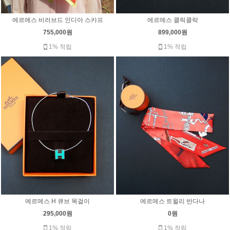
에르메스 비러브드 인디아 스카프
에르메스 클릭클락
755,000원
899,000원
1% 적립
1% 적립
에르메스 H 큐브 목걸이
에르메스 트윌리 반다나
295,000원
0원
1% 적립
1% 적립