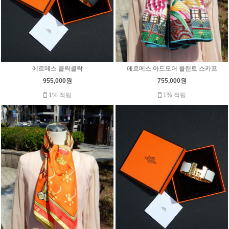
에르메스 아드모어 플랜트 스카프
에르메스 클릭클락
755,000원
955,000원
1% 적립
1% 적립