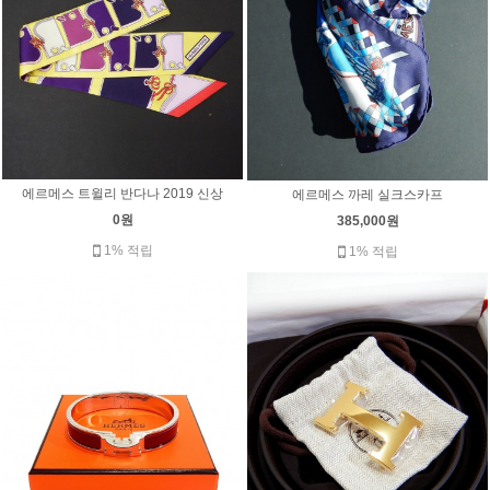
에르메스 트윌리 반다나 2019 신상
에르메스 까레 실크스카프
0원
385,000원
1% 적립
1% 적립