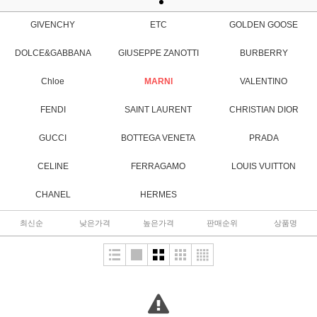
GIVENCHY
ETC
GOLDEN GOOSE
DOLCE&GABBANA
GIUSEPPE ZANOTTI
BURBERRY
Chloe
MARNI
VALENTINO
FENDI
SAINT LAURENT
CHRISTIAN DIOR
GUCCI
BOTTEGA VENETA
PRADA
CELINE
FERRAGAMO
LOUIS VUITTON
CHANEL
HERMES
최신순
낮은가격
높은가격
판매순위
상품명