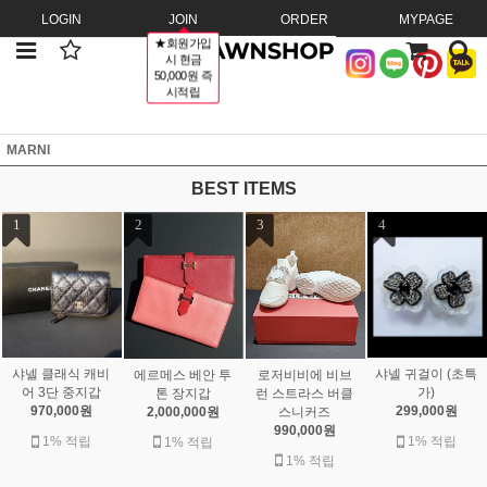
LOGIN
JOIN
ORDER
MYPAGE
★회원가입
시 현금
50,000원 즉
시적립
MARNI
BEST ITEMS
1
2
3
4
샤넬 클래식 캐비
샤넬 귀걸이 (초특
에르메스 베안 투
로저비비에 비브
어 3단 중지갑
가)
톤 장지갑
런 스트라스 버클
970,000원
299,000원
2,000,000원
스니커즈
990,000원
1% 적립
1% 적립
1% 적립
1% 적립