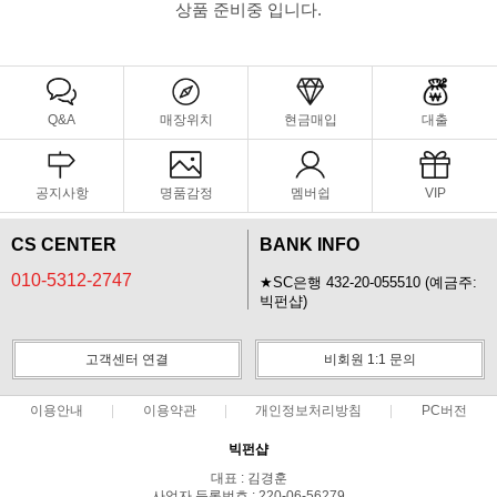
상품 준비중 입니다.
Q&A
매장위치
현금매입
대출
공지사항
명품감정
멤버쉽
VIP
CS CENTER
BANK INFO
010-5312-2747
★SC은행 432-20-055510 (예금주:
빅펀샵)
고객센터 연결
비회원 1:1 문의
이용안내
이용약관
개인정보처리방침
PC버전
빅펀샵
대표 : 김경훈
사업자 등록번호 : 220-06-56279