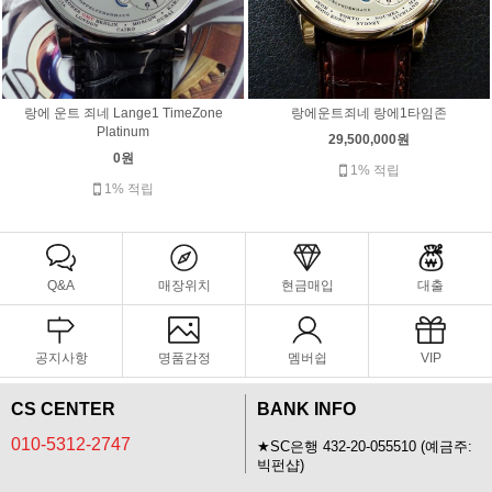
랑에 운트 죄네 Lange1 TimeZone
랑에운트죄네 랑에1타임존
Platinum
29,500,000원
0원
1% 적립
1% 적립
Q&A
매장위치
현금매입
대출
공지사항
명품감정
멤버쉽
VIP
CS CENTER
BANK INFO
010-5312-2747
★SC은행 432-20-055510 (예금주:
빅펀샵)