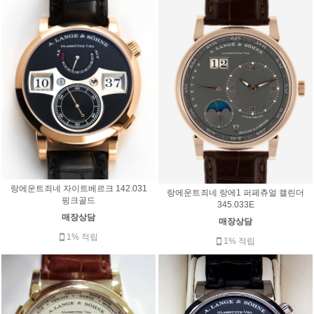
랑에운트죄네 자이트베르크 142.031
랑에운트죄네 랑에1 퍼페츄얼 캘린더
핑크골드
345.033E
매장상담
매장상담
1% 적립
1% 적립