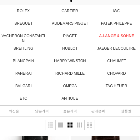
ROLEX
CARTIER
IWC
BREGUET
AUDEMARS PIGUET
PATEK PHILEPPE
VACHERON CONSTANTI
PIAGET
A.LANGE & SOHNE
N
BREITLING
HUBLOT
JAEGER LECOULTRE
BLANCPAIN
HARRY WINSTON
CHAUMET
PANERAI
RICHARD MILLE
CHOPARD
BVLGARI
OMEGA
TAG HEUER
ETC
ANTIQUE
최신순
낮은가격
높은가격
판매순위
상품명