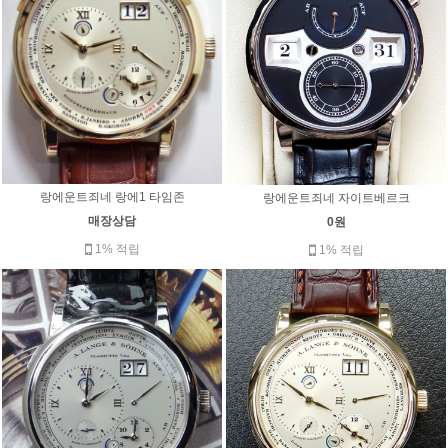
랑에운트죄네 랑에1 타임존
랑에운트죄네 자이트베르크
매장상담
0원
1% 적립
1% 적립