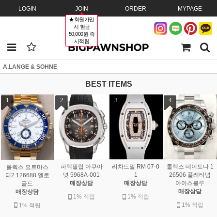
LOGIN
JOIN
ORDER
MYPAGE
★회원가입
시 현금
50,000원 즉
시적립
A.LANGE & SOHNE
BEST ITEMS
1
2
3
4
파텍필립 아쿠아
리차드밀 RM 07-0
롤렉스 데이토나 1
롤렉스 요트마스
넛 5968A-001
1
26506 플래티넘
터2 126688 옐로
매장상담
매장상담
아이스블루
골드
매장상담
매장상담
1% 적립
1% 적립
1% 적립
1% 적립