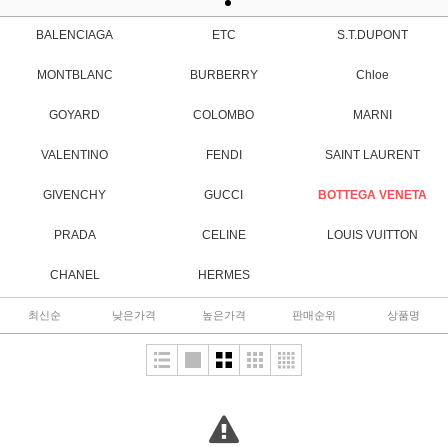
BALENCIAGA
ETC
S.T.DUPONT
MONTBLANC
BURBERRY
Chloe
GOYARD
COLOMBO
MARNI
VALENTINO
FENDI
SAINT LAURENT
GIVENCHY
GUCCI
BOTTEGA VENETA
PRADA
CELINE
LOUIS VUITTON
CHANEL
HERMES
최신순
낮은가격
높은가격
판매순위
상품명