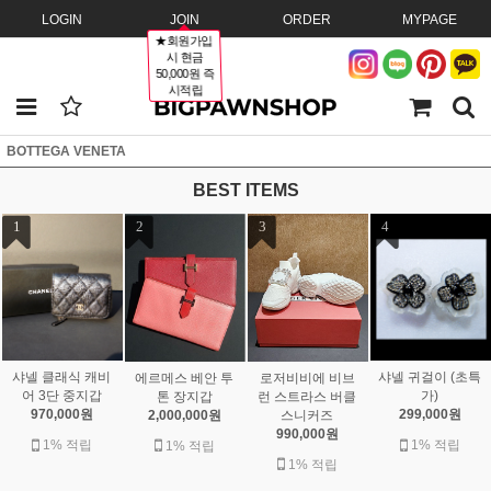
LOGIN
JOIN
ORDER
MYPAGE
★회원가입
시 현금
50,000원 즉
시적립
BOTTEGA VENETA
BEST ITEMS
1
2
3
4
샤넬 클래식 캐비
샤넬 귀걸이 (초특
에르메스 베안 투
로저비비에 비브
어 3단 중지갑
가)
톤 장지갑
런 스트라스 버클
970,000원
299,000원
2,000,000원
스니커즈
990,000원
1% 적립
1% 적립
1% 적립
1% 적립