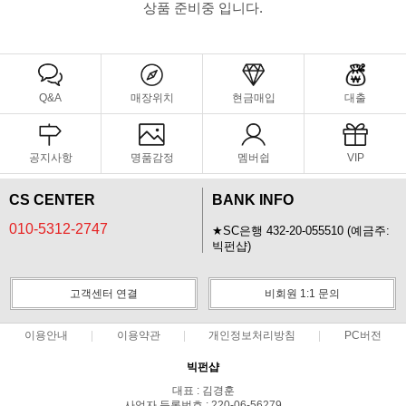
상품 준비중 입니다.
Q&A
매장위치
현금매입
대출
공지사항
명품감정
멤버쉽
VIP
CS CENTER
BANK INFO
010-5312-2747
★SC은행 432-20-055510 (예금주:
빅펀샵)
고객센터 연결
비회원 1:1 문의
이용안내
이용약관
개인정보처리방침
PC버전
빅펀샵
대표 : 김경훈
사업자 등록번호 : 220-06-56279