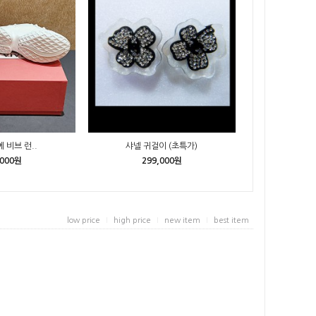
 비브 런..
샤넬 귀걸이 (초특가)
,000원
299,000원
low price
high price
new item
best item