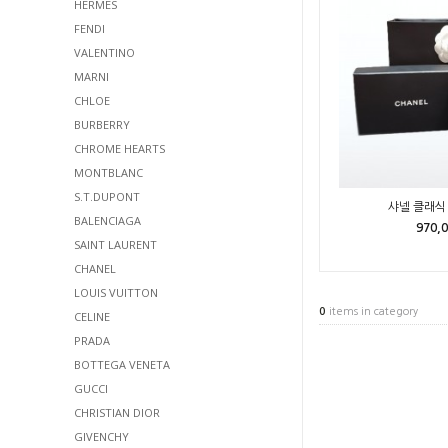
HERMES
FENDI
VALENTINO
MARNI
CHLOE
BURBERRY
CHROME HEARTS
MONTBLANC
S.T.DUPONT
샤넬 클래식 
BALENCIAGA
970,
SAINT LAURENT
CHANEL
LOUIS VUITTON
0
items in category
CELINE
PRADA
BOTTEGA VENETA
GUCCI
CHRISTIAN DIOR
GIVENCHY