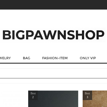
Best
Best
2
3