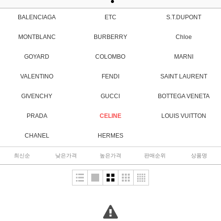
BALENCIAGA
ETC
S.T.DUPONT
MONTBLANC
BURBERRY
Chloe
GOYARD
COLOMBO
MARNI
VALENTINO
FENDI
SAINT LAURENT
GIVENCHY
GUCCI
BOTTEGA VENETA
PRADA
CELINE
LOUIS VUITTON
CHANEL
HERMES
최신순
낮은가격
높은가격
판매순위
상품명