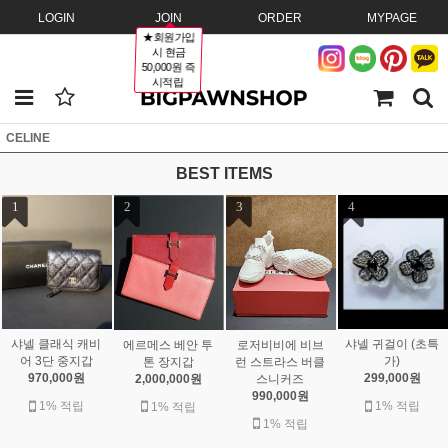
LOGIN
JOIN
ORDER
MYPAGE
★회원가입
시 현금
50,000원 즉
시적립
CELINE
BEST ITEMS
1
2
3
4
샤넬 클래식 캐비
샤넬 귀걸이 (초특
에르메스 베안 투
로저비비에 비브
어 3단 중지갑
가)
톤 장지갑
런 스트라스 버클
970,000원
299,000원
2,000,000원
스니커즈
990,000원
1% 적립
1% 적립
1% 적립
1% 적립