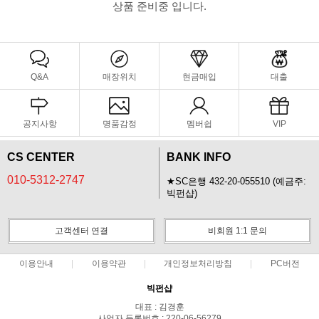
상품 준비중 입니다.
Q&A
매장위치
현금매입
대출
공지사항
명품감정
멤버쉽
VIP
CS CENTER
BANK INFO
010-5312-2747
★SC은행 432-20-055510 (예금주:
빅펀샵)
고객센터 연결
비회원 1:1 문의
이용안내
이용약관
개인정보처리방침
PC버전
빅펀샵
대표 : 김경훈
사업자 등록번호 : 220-06-56279