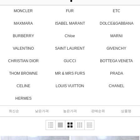
MONCLER
FUR
ETC
MAXMARA
ISABEL MARANT
DOLCE&GABBANA
BURBERRY
Chloe
MARNI
VALENTINO
SAINT LAURENT
GIVENCHY
CHRISTIAN DIOR
GUCCI
BOTTEGA VENETA
THOM BROWNE
MR & MRS FURS
PRADA
CELINE
LOUIS VUITTON
CHANEL
HERMES
최신순
낮은가격
높은가격
판매순위
상품명