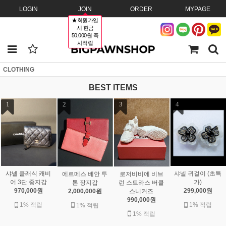
LOGIN
JOIN
ORDER
MYPAGE
★회원가입
시 현금
50,000원 즉
시적립
CLOTHING
BEST ITEMS
1
2
3
4
샤넬 클래식 캐비
샤넬 귀걸이 (초특
에르메스 베안 투
로저비비에 비브
어 3단 중지갑
가)
톤 장지갑
런 스트라스 버클
970,000원
299,000원
2,000,000원
스니커즈
990,000원
1% 적립
1% 적립
1% 적립
1% 적립