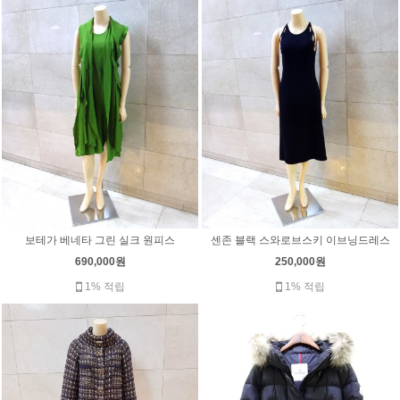
보테가 베네타 그린 실크 원피스
센존 블랙 스와로브스키 이브닝드레스
690,000원
250,000원
1% 적립
1% 적립