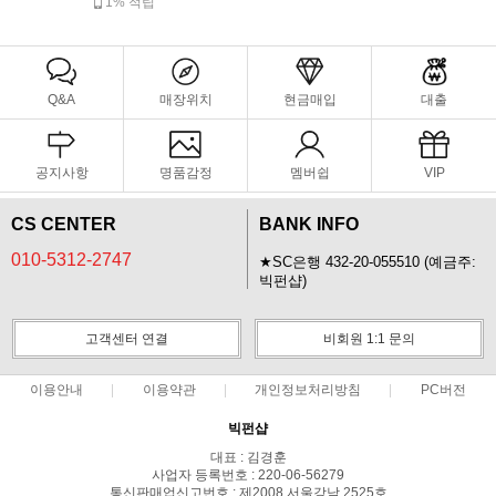
1% 적립
Q&A
매장위치
현금매입
대출
공지사항
명품감정
멤버쉽
VIP
CS CENTER
BANK INFO
010-5312-2747
★SC은행 432-20-055510 (예금주:
빅펀샵)
고객센터 연결
비회원 1:1 문의
이용안내
이용약관
개인정보처리방침
PC버전
빅펀샵
대표 : 김경훈
사업자 등록번호 : 220-06-56279
통신판매업신고번호 : 제2008 서울강남 2525호