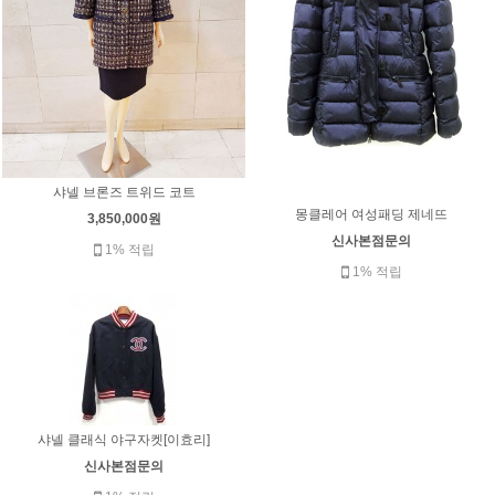
샤넬 브론즈 트위드 코트
몽클레어 여성패딩 제네뜨
3,850,000원
신사본점문의
1% 적립
1% 적립
샤넬 클래식 야구자켓[이효리]
신사본점문의