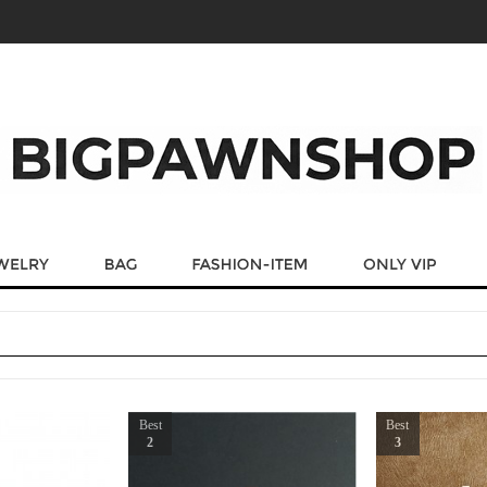
Best
Best
2
3