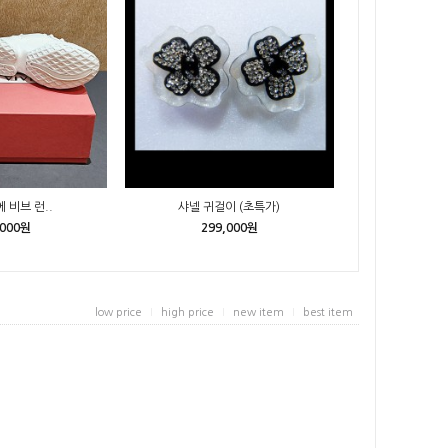
 비브 런..
샤넬 귀걸이 (초특가)
,000원
299,000원
low price
high price
new item
best item