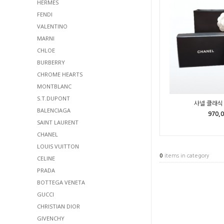
HERMES
FENDI
VALENTINO
MARNI
CHLOE
BURBERRY
CHROME HEARTS
MONTBLANC
S.T.DUPONT
샤넬 클래식 
BALENCIAGA
970,
SAINT LAURENT
CHANEL
LOUIS VUITTON
0
items in category
CELINE
PRADA
BOTTEGA VENETA
GUCCI
CHRISTIAN DIOR
GIVENCHY