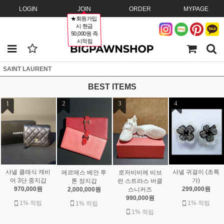
LOGIN
JOIN
ORDER
MYPAGE
★회원가입
시 현금
50,000원 즉
시적립
SAINT LAURENT
BEST ITEMS
1
2
3
4
샤넬 클래식 캐비
샤넬 귀걸이 (초특
에르메스 베안 투
로저비비에 비브
어 3단 중지갑
가)
톤 장지갑
런 스트라스 버클
970,000원
299,000원
2,000,000원
스니커즈
990,000원
1% 적립
1% 적립
1% 적립
1% 적립