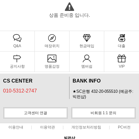
상품 준비중 입니다.
Q&A
매장위치
현금매입
대출
공지사항
명품감정
멤버쉽
VIP
CS CENTER
BANK INFO
010-5312-2747
★SC은행 432-20-055510 (예금주:
빅펀샵)
고객센터 연결
비회원 1:1 문의
이용안내
이용약관
개인정보처리방침
PC버전
빅펀샵