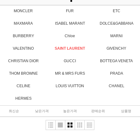
MONCLER
FUR
ETC
MAXMARA
ISABEL MARANT
DOLCE&GABBANA
BURBERRY
Chloe
MARNI
VALENTINO
SAINT LAURENT
GIVENCHY
CHRISTIAN DIOR
GUCCI
BOTTEGA VENETA
THOM BROWNE
MR & MRS FURS
PRADA
CELINE
LOUIS VUITTON
CHANEL
HERMES
최신순
낮은가격
높은가격
판매순위
상품명