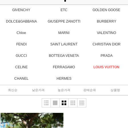
GIVENCHY
ETC
GOLDEN GOOSE
DOLCE&GABBANA
GIUSEPPE ZANOTTI
BURBERRY
Chloe
MARNI
VALENTINO
FENDI
SAINT LAURENT
CHRISTIAN DIOR
GUCCI
BOTTEGA VENETA
PRADA
CELINE
FERRAGAMO
LOUIS VUITTON
CHANEL
HERMES
최신순
낮은가격
높은가격
판매순위
상품명