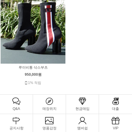
루이비통 삭스부츠
950,000원
1% 적립
Q&A
매장위치
현금매입
대출
공지사항
명품감정
멤버쉽
VIP