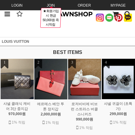
LOGIN
JOIN
ORDER
MYPAGE
★회원가입
시 현금
50,000원 즉
시적립
LOUIS VUITTON
BEST ITEMS
1
2
3
4
샤넬 클래식 캐비
샤넬 귀걸이 (초특
에르메스 베안 투
로저비비에 비브
어 3단 중지갑
가)
톤 장지갑
런 스트라스 버클
970,000원
299,000원
2,000,000원
스니커즈
990,000원
1% 적립
1% 적립
1% 적립
1% 적립