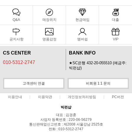
Q&A
매장위치
현금매입
대출
공지사항
명품감정
멤버쉽
VIP
CS CENTER
BANK INFO
010-5312-2747
★SC은행 432-20-055510 (예금주:
빅펀샵)
고객센터 연결
비회원 1:1 문의
이용안내
이용약관
개인정보처리방침
PC버전
빅펀샵
대표 : 김경훈
사업자 등록번호 : 220-06-56279
통신판매업신고번호 : 제2008 서울강남 2525호
전화 : 010-5312-2747