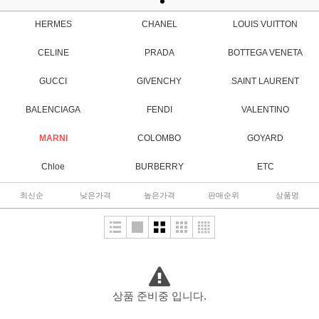
HERMES
CHANEL
LOUIS VUITTON
CELINE
PRADA
BOTTEGA VENETA
GUCCI
GIVENCHY
SAINT LAURENT
BALENCIAGA
FENDI
VALENTINO
MARNI
COLOMBO
GOYARD
Chloe
BURBERRY
ETC
최신순
낮은가격
높은가격
판매순위
상품명
상품 준비중 입니다.