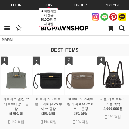
LOGIN
JOIN
ORDER
MYPAGE
★회원가입
시 현금
50,000원 즉
시적립
MARNI
BEST ITEMS
1
2
3
4
디올 카로 트위드
에르메스 벌킨 25
에르메스 포쉐트
에르메스 포쉐트
스몰 백팩
베르트아망드 금
켈리 데페슈 25 누
켈리 데페슈 25 에
4,000,000원
장
아르 금장
토프 은장
매장상담
매장상담
매장상담
1% 적립
1% 적립
1% 적립
1% 적립