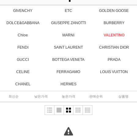
GIVENCHY
ETC
GOLDEN GOOSE
DOLCE&GABBANA
GIUSEPPE ZANOTTI
BURBERRY
Chloe
MARNI
VALENTINO
FENDI
SAINT LAURENT
CHRISTIAN DIOR
GUCCI
BOTTEGA VENETA
PRADA
CELINE
FERRAGAMO
LOUIS VUITTON
CHANEL
HERMES
최신순
낮은가격
높은가격
판매순위
상품명