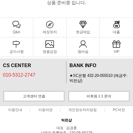
상품 준비중 입니다.
Q&A
매장위치
현금매입
대출
공지사항
명품감정
멤버쉽
VIP
CS CENTER
BANK INFO
010-5312-2747
★SC은행 432-20-055510 (예금주:
빅펀샵)
고객센터 연결
비회원 1:1 문의
이용안내
이용약관
개인정보처리방침
PC버전
빅펀샵
대표 : 김경훈
사업자 등록번호 : 220-06-56279