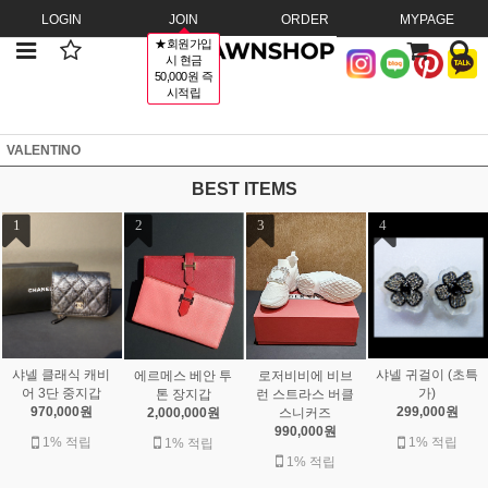
LOGIN
JOIN
ORDER
MYPAGE
★회원가입
시 현금
50,000원 즉
시적립
VALENTINO
BEST ITEMS
1
2
3
4
샤넬 클래식 캐비
샤넬 귀걸이 (초특
에르메스 베안 투
로저비비에 비브
어 3단 중지갑
가)
톤 장지갑
런 스트라스 버클
970,000원
299,000원
2,000,000원
스니커즈
990,000원
1% 적립
1% 적립
1% 적립
1% 적립