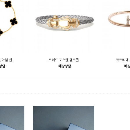
 아펠 빈..
프레드 포스텐 옐로골..
까르띠에 
상담
매장상담
매