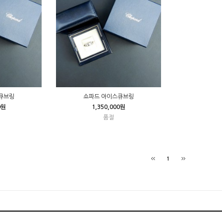
큐브링
쇼파드 아이스큐브링
0원
1,350,000원
품절
1