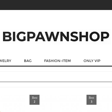
Best
Best
2
3