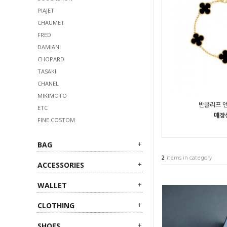
PIAJET
CHAUMET
FRED
DAMIANI
CHOPARD
TASAKI
CHANEL
MIKIMOTO
반클리프 앤
ETC
매장
FINE COSTOM
BAG
2
items in category
ACCESSORIES
WALLET
CLOTHING
SHOES