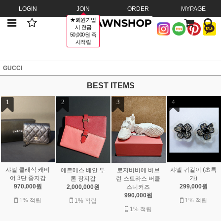
LOGIN
JOIN
ORDER
MYPAGE
★회원가입
시 현금
50,000원 즉
시적립
GUCCI
BEST ITEMS
1
2
3
4
샤넬 클래식 캐비
샤넬 귀걸이 (초특
에르메스 베안 투
로저비비에 비브
어 3단 중지갑
가)
톤 장지갑
런 스트라스 버클
970,000원
299,000원
2,000,000원
스니커즈
990,000원
1% 적립
1% 적립
1% 적립
1% 적립