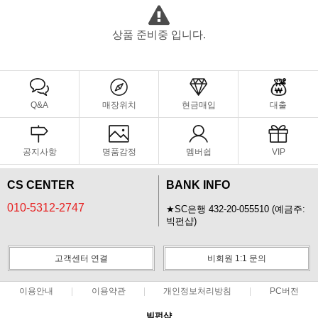
상품 준비중 입니다.
Q&A
매장위치
현금매입
대출
공지사항
명품감정
멤버쉽
VIP
CS CENTER
BANK INFO
010-5312-2747
★SC은행 432-20-055510 (예금주:
빅펀샵)
고객센터 연결
비회원 1:1 문의
이용안내
이용약관
개인정보처리방침
PC버전
빅펀샵