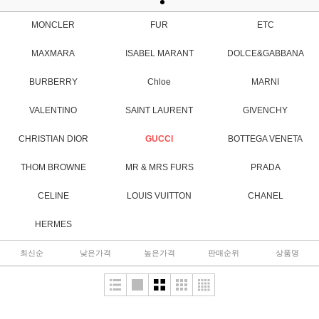
MONCLER
FUR
ETC
MAXMARA
ISABEL MARANT
DOLCE&GABBANA
BURBERRY
Chloe
MARNI
VALENTINO
SAINT LAURENT
GIVENCHY
CHRISTIAN DIOR
GUCCI
BOTTEGA VENETA
THOM BROWNE
MR & MRS FURS
PRADA
CELINE
LOUIS VUITTON
CHANEL
HERMES
최신순
낮은가격
높은가격
판매순위
상품명