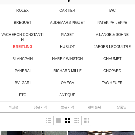
ROLEX
CARTIER
IWC
BREGUET
AUDEMARS PIGUET
PATEK PHILEPPE
VACHERON CONSTANTI
PIAGET
A.LANGE & SOHNE
N
BREITLING
HUBLOT
JAEGER LECOULTRE
BLANCPAIN
HARRY WINSTON
CHAUMET
PANERAI
RICHARD MILLE
CHOPARD
BVLGARI
OMEGA
TAG HEUER
ETC
ANTIQUE
최신순
낮은가격
높은가격
판매순위
상품명