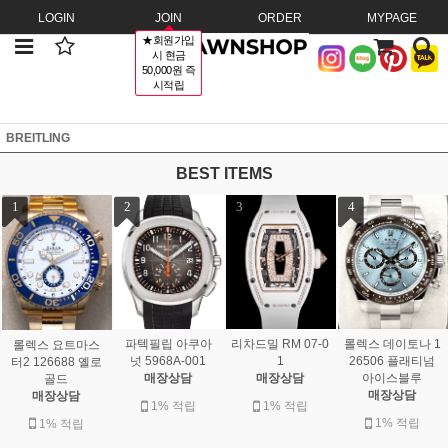
LOGIN
JOIN
ORDER
MYPAGE
★회원가입
시 현금
50,000원 즉
시적립
BREITLING
BEST ITEMS
1
2
3
4
파텍필립 아쿠아
리차드밀 RM 07-0
롤렉스 데이토나 1
롤렉스 요트마스
넛 5968A-001
1
26506 플래티넘
터2 126688 옐로
매장상담
매장상담
아이스블루
골드
매장상담
매장상담
1% 적립
1% 적립
1% 적립
1% 적립