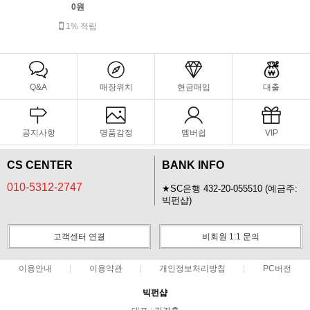
0원
1% 적립
Q&A
매장위치
현금매입
대출
공지사항
명품감정
멤버쉽
VIP
CS CENTER
BANK INFO
010-5312-2747
★SC은행 432-20-055510 (예금주:
빅펀샵)
고객센터 연결
비회원 1:1 문의
이용안내
이용약관
개인정보처리방침
PC버전
빅펀샵