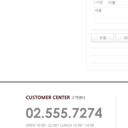
이름
수정
삭