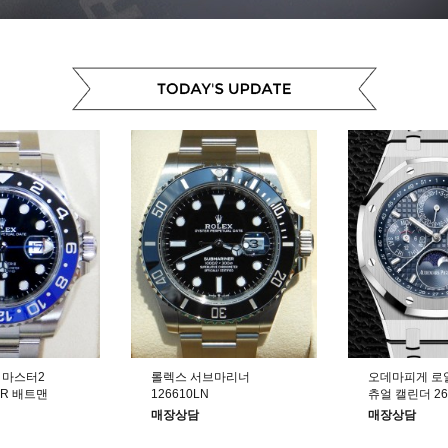
 마스터2
롤렉스 서브마리너
오데마피게 로
NR 배트맨
126610LN
츄얼 캘린더 26
매장상담
매장상담