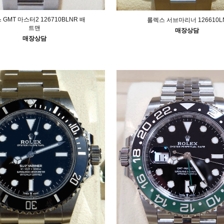
GMT 마스터2 126710BLNR 배
롤렉스 서브마리너 126610L
트맨
매장상담
매장상담