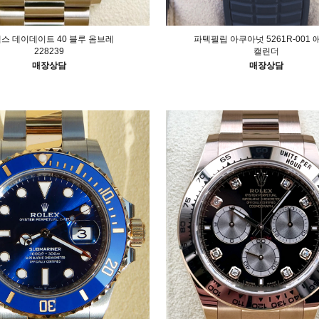
스 데이데이트 40 블루 옴브레
파텍필립 아쿠아넛 5261R-001
228239
캘린더
매장상담
매장상담