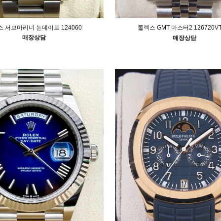
 서브마리너 논데이트 124060
롤렉스 GMT 마스터2 126720V
매장상담
매장상담