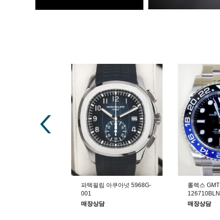
이토나 126506
파텍필립 아쿠아넛 5968G-
롤렉스 GMT
 아이스블루
001
126710BL
매장상담
매장상담