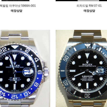
텍필립 아쿠아넛 5968A-001
리차드밀 RM 07-01
매장상담
매장상담