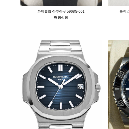
롤렉스 
파텍필립 아쿠아넛 5968G-001
매장상담