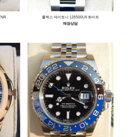
TNR
롤렉스 데이토나 126500LN 화이트
매장상담