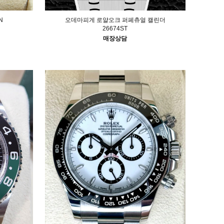
오데마피게 로얄오크 퍼페츄얼 캘린더
N
26674ST
매장상담