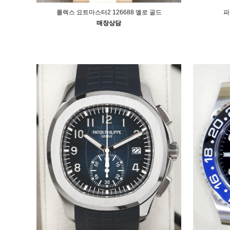
파
롤렉스 요트마스터2 126688 옐로 골드
매장상담