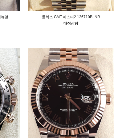
 애뉴얼
롤렉스 GMT 마스터2 126710BLNR
매장상담