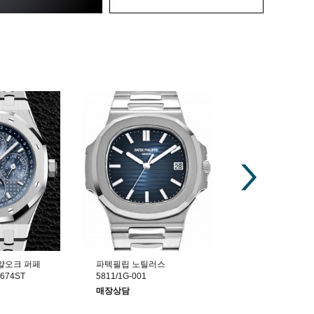
얄오크 퍼페
파텍필립 노틸러스
롤렉스 서브마리
674ST
5811/1G-001
트 124060
매장상담
매장상담