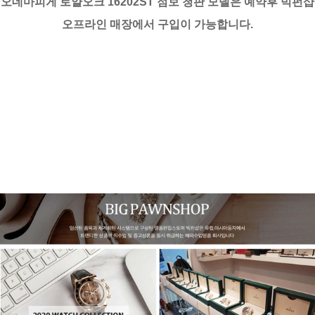
오데마피게 로얄오크 16202ST 점보 청판 모델은 예약후 빅펀샵
오프라인 매장에서 구입이 가능합니다.