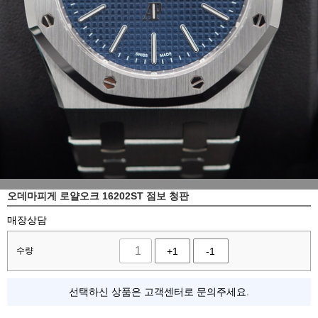
오데마피게 로얄오크 16202ST 점보 청판
매장상담
수량
+1
-1
선택하신 상품은 고객센터로 문의주세요.