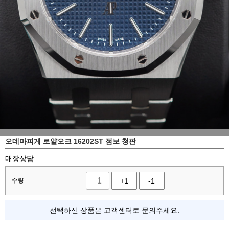
오데마피게 로얄오크 16202ST 점보 청판
매장상담
수량
+1
-1
선택하신 상품은 고객센터로 문의주세요.