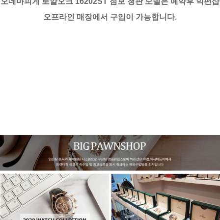
오데마피게 로얄오크 16202ST 점보 청판 모델은 예약후 빅펀샵
오프라인 매장에서 구입이 가능합니다.