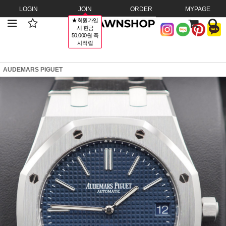
LOGIN
JOIN
ORDER
MYPAGE
★회원가입
시 현금
50,000원 즉
시적립
AUDEMARS PIGUET