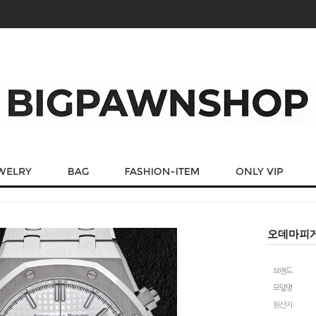
오데마피게 
브랜드
모델명
원산지