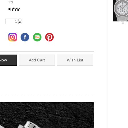
1%
매장상담
Now
Add Cart
Wish List