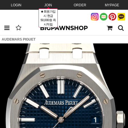
LOGIN
JOIN
ORDER
MYPAGE
★회원가입
시 현금
50,000원 즉
시적립
AUDEMARS PIGUET