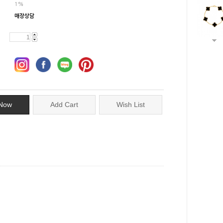
1%
매장상담
Now
Add Cart
Wish List