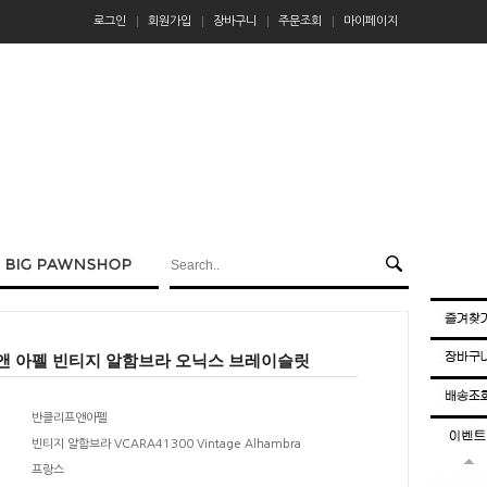
로그인
회원가입
장바구니
주문조회
마이페이지
앤 아펠 빈티지 알함브라 오닉스 브레이슬릿
반클리프앤아펠
빈티지 알함브라 VCARA41300 Vintage Alhambra
프랑스