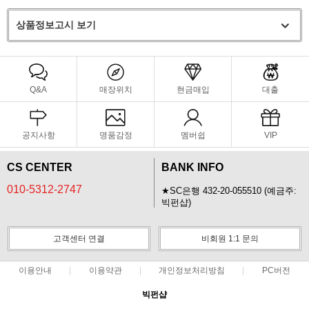
상품정보고시 보기
Q&A
매장위치
현금매입
대출
공지사항
명품감정
멤버쉽
VIP
CS CENTER
BANK INFO
010-5312-2747
★SC은행 432-20-055510 (예금주:
빅펀샵)
고객센터 연결
비회원 1:1 문의
이용안내
이용약관
개인정보처리방침
PC버전
빅펀샵