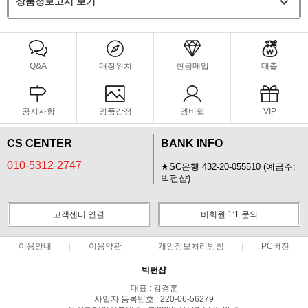
상품정보고시 보기
Q&A
매장위치
현금매입
대출
공지사항
명품감정
멤버쉽
VIP
CS CENTER
BANK INFO
010-5312-2747
★SC은행 432-20-055510 (예금주:
빅펀샵)
고객센터 연결
비회원 1:1 문의
이용안내
이용약관
개인정보처리방침
PC버전
빅펀샵
대표 : 김경훈
사업자 등록번호 : 220-06-56279