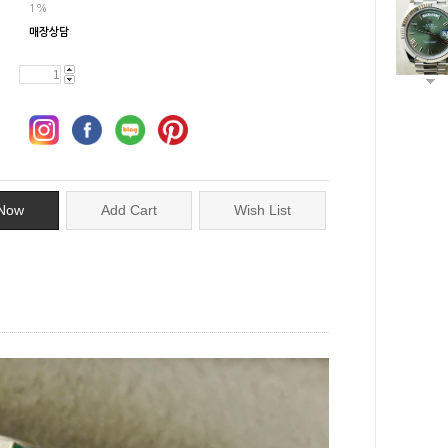
1%
매장상담
Now
Add Cart
Wish List