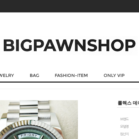
롤렉스 데이
브랜드
모델명
원산지