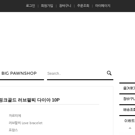
로그인
회원가입
장바구니
주문조회
마이페이지
핑크골드 러브팔찌 다이아 10P
까르띠에
러브팔찌 Love bracelet
프랑스