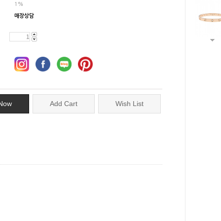
1%
매장상담
Now
Add Cart
Wish List