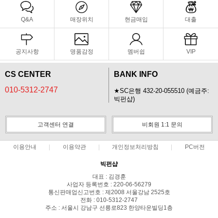
Q&A
매장위치
현금매입
대출
공지사항
명품감정
멤버쉽
VIP
CS CENTER
BANK INFO
010-5312-2747
★SC은행 432-20-055510 (예금주:
빅펀샵)
고객센터 연결
비회원 1:1 문의
이용안내
이용약관
개인정보처리방침
PC버전
빅펀샵
대표 : 김경훈
사업자 등록번호 : 220-06-56279
통신판매업신고번호 : 제2008 서울강남 2525호
전화 : 010-5312-2747
주소 : 서울시 강남구 선릉로823 한양타운빌딩1층