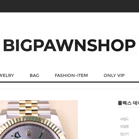
롤렉스 데이
브랜드
모델명
원산지