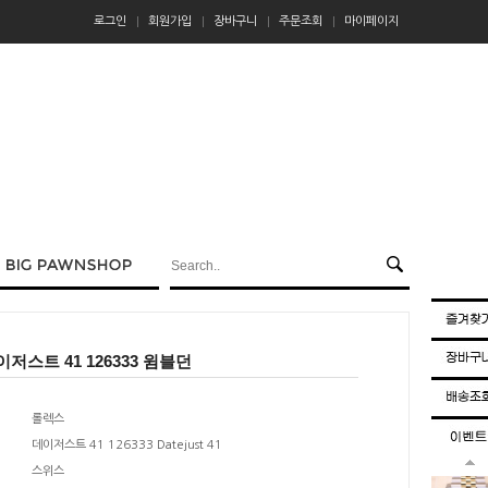
로그인
회원가입
장바구니
주문조회
마이페이지
저스트 41 126333 윔블던
롤렉스
데이저스트 41 126333 Datejust 41
스위스