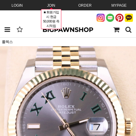
LOGIN
JOIN
ORDER
MYPAGE
★회원가입
시 현금
50,000원 즉
시적립
롤렉스