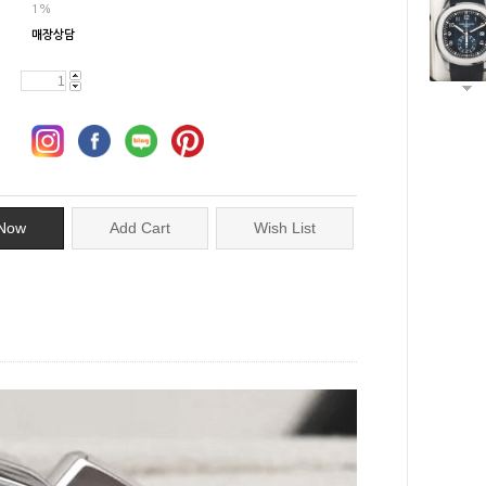
1%
매장상담
Now
Add Cart
Wish List