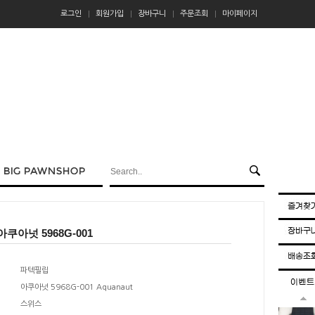
로그인
회원가입
장바구니
주문조회
마이페이지
쿠아넛 5968G-001
파텍필립
아쿠아넛 5968G-001 Aquanaut
스위스