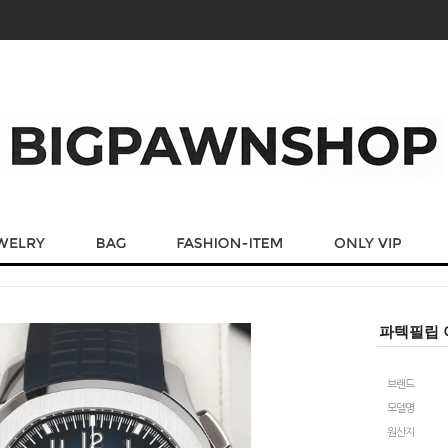
파텍필립 아
브랜드
모델명
원산지