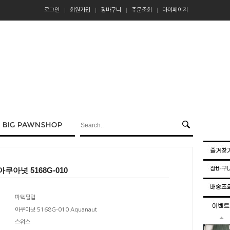
로그인
회원가입
장바구니
주문조회
마이페이지
쿠아넛 5168G-010
파텍필립
아쿠아넛 5168G-010 Aquanaut
스위스