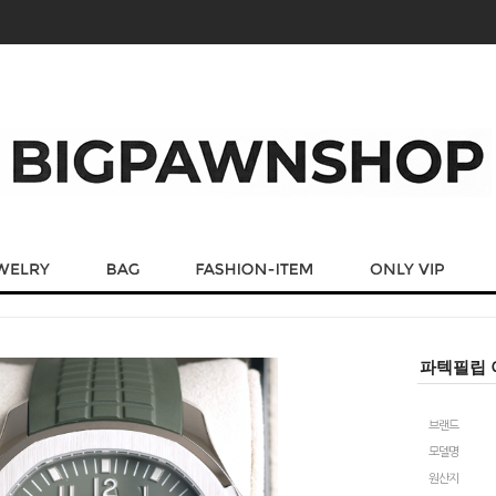
파텍필립 아
브랜드
모델명
원산지