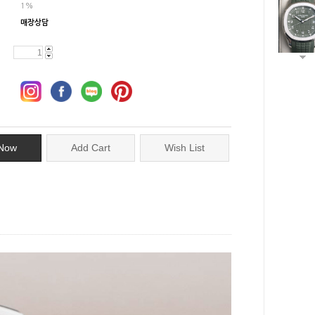
1%
매장상담
Now
Add Cart
Wish List