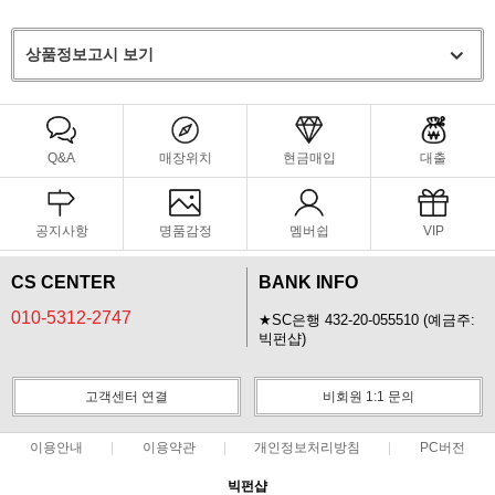
상품정보고시 보기
Q&A
매장위치
현금매입
대출
공지사항
명품감정
멤버쉽
VIP
CS CENTER
BANK INFO
010-5312-2747
★SC은행 432-20-055510 (예금주:
빅펀샵)
고객센터 연결
비회원 1:1 문의
이용안내
이용약관
개인정보처리방침
PC버전
빅펀샵