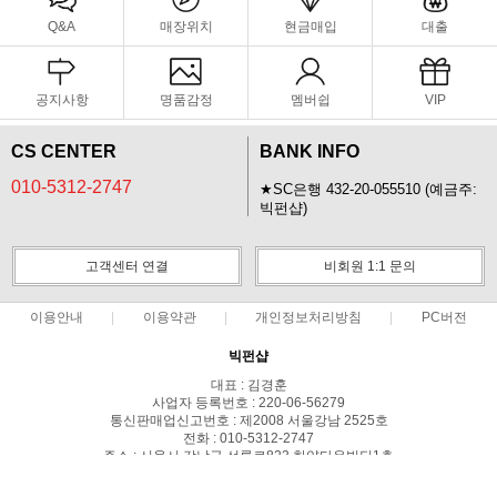
Q&A
매장위치
현금매입
대출
공지사항
명품감정
멤버쉽
VIP
CS CENTER
BANK INFO
010-5312-2747
★SC은행 432-20-055510 (예금주:
빅펀샵)
고객센터 연결
비회원 1:1 문의
이용안내
이용약관
개인정보처리방침
PC버전
빅펀샵
대표 : 김경훈
사업자 등록번호 : 220-06-56279
통신판매업신고번호 : 제2008 서울강남 2525호
전화 : 010-5312-2747
주소 : 서울시 강남구 선릉로823 한양타운빌딩1층
COPYRIGHT(C)빅펀샵 ALL RIGHTS RESERVED.