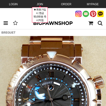
LOGIN
JOIN
ORDER
MYPAGE
★회원가입
시 현금
50,000원 즉
시적립
BREGUET