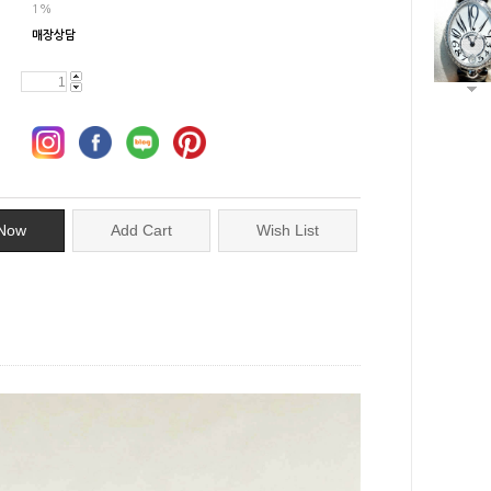
1%
매장상담
Now
Add Cart
Wish List