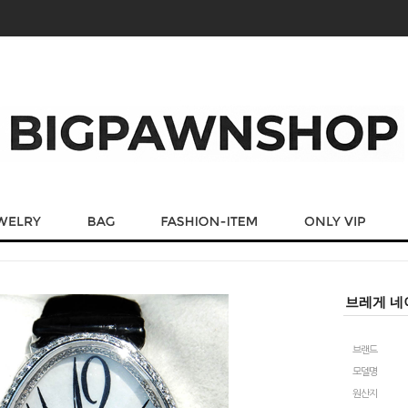
브레게 네
브랜드
모델명
원산지