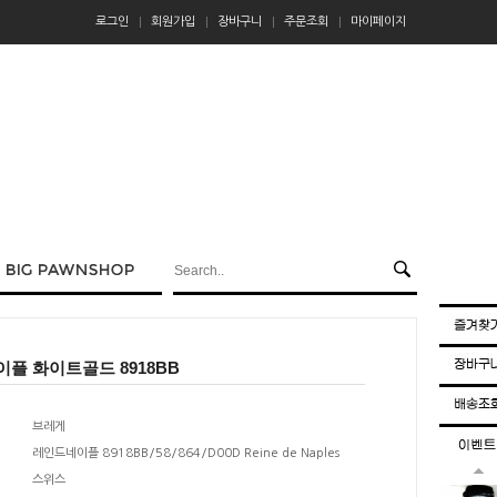
로그인
회원가입
장바구니
주문조회
마이페이지
이플 화이트골드 8918BB
브레게
레인드네이플 8918BB/58/864/D00D Reine de Naples
스위스