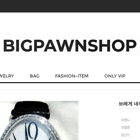
브레게 네
브랜드
모델명
원산지