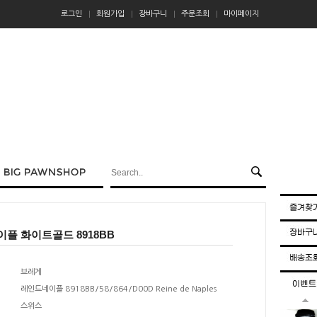
로그인
회원가입
장바구니
주문조회
마이페이지
이플 화이트골드 8918BB
브레게
레인드네이플 8918BB/58/864/D00D Reine de Naples
스위스