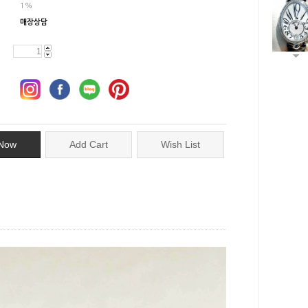
1%
매장상담
Now
Add Cart
Wish List