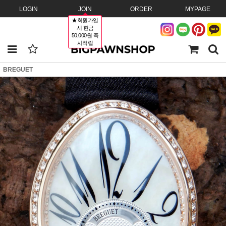
LOGIN
JOIN
ORDER
MYPAGE
★회원가입
시 현금
50,000원 즉
시적립
BREGUET