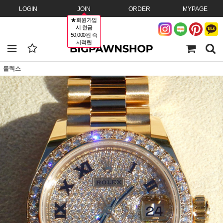
LOGIN
JOIN
ORDER
MYPAGE
★회원가입
시 현금
50,000원 즉
시적립
롤렉스