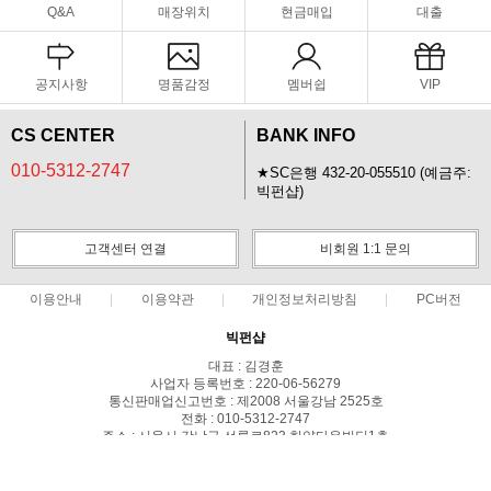
Q&A
매장위치
현금매입
대출
공지사항
명품감정
멤버쉽
VIP
CS CENTER
BANK INFO
010-5312-2747
★SC은행 432-20-055510 (예금주:
빅펀샵)
고객센터 연결
비회원 1:1 문의
이용안내
이용약관
개인정보처리방침
PC버전
빅펀샵
대표 : 김경훈
사업자 등록번호 : 220-06-56279
통신판매업신고번호 : 제2008 서울강남 2525호
전화 : 010-5312-2747
주소 : 서울시 강남구 선릉로823 한양타운빌딩1층
COPYRIGHT(C)빅펀샵 ALL RIGHTS RESERVED.