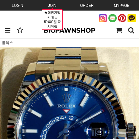
LOGIN
JOIN
ORDER
MYPAGE
★회원가입
시 현금
50,000원 즉
시적립
롤렉스