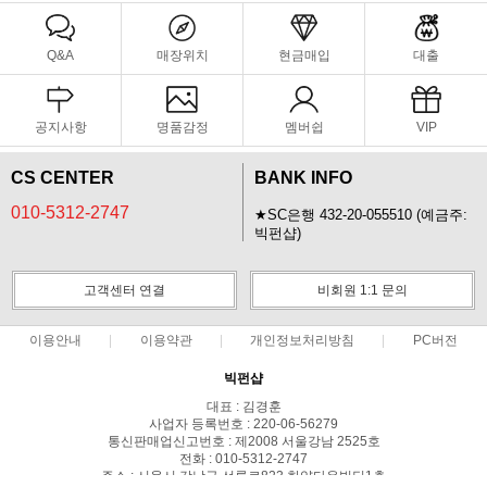
Q&A
매장위치
현금매입
대출
공지사항
명품감정
멤버쉽
VIP
CS CENTER
BANK INFO
010-5312-2747
★SC은행 432-20-055510 (예금주:
빅펀샵)
고객센터 연결
비회원 1:1 문의
이용안내
이용약관
개인정보처리방침
PC버전
빅펀샵
대표 : 김경훈
사업자 등록번호 : 220-06-56279
통신판매업신고번호 : 제2008 서울강남 2525호
전화 : 010-5312-2747
주소 : 서울시 강남구 선릉로823 한양타운빌딩1층