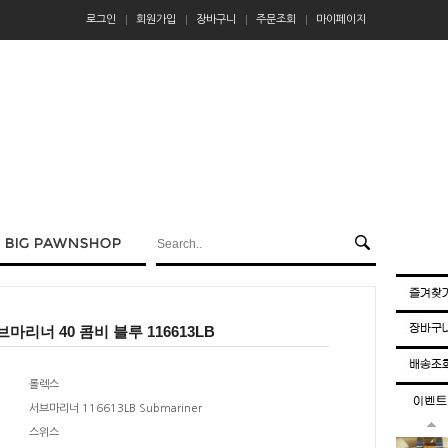
로그인
회원가입
장바구니
주문조회
마이페이지
마리너 40 콤비 블루 116613LB
롤렉스
서브마리너 116613LB Submariner
스위스