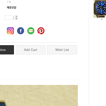
1%
매장상담
Now
Add Cart
Wish List