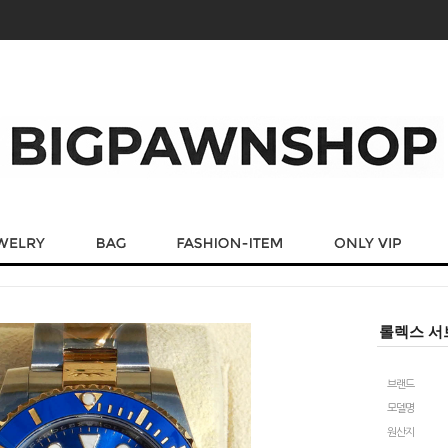
롤렉스 서브
브랜드
모델명
원산지