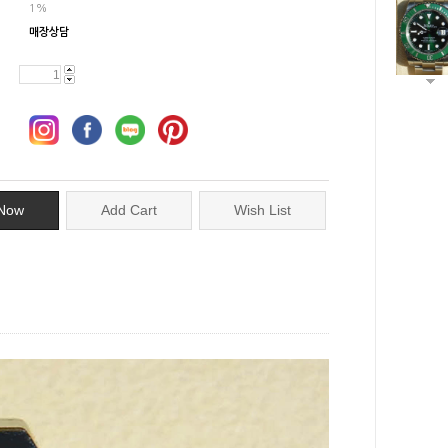
1%
매장상담
Now
Add Cart
Wish List