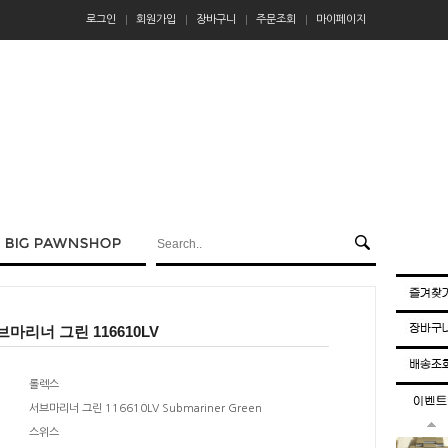
로그인
회원가입
장바구니
주문조회
마이페이지
마리너 그린 116610LV
롤렉스
서브마리너 그린 116610LV Submariner Green
스위스