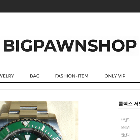
롤렉스 서브
브랜드
모델명
원산지