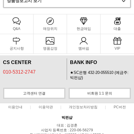
상품정보고시 보기
Q&A
매장위치
현금매입
대출
공지사항
명품감정
멤버쉽
VIP
CS CENTER
BANK INFO
010-5312-2747
★SC은행 432-20-055510 (예금주:
빅펀샵)
고객센터 연결
비회원 1:1 문의
이용안내
이용약관
개인정보처리방침
PC버전
빅펀샵
대표 : 김경훈
사업자 등록번호 : 220-06-56279