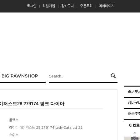
로그인
회원가입
장바구니
주문조회
마이페이지
저스트28 279174 핑크 다이아
롤렉스
레이디 데이저스트 28 279174 Lady-Datejust 28
스위스