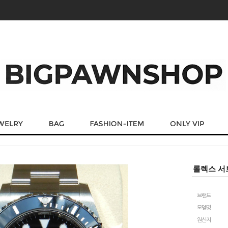
롤렉스 서브
브랜드
모델명
원산지