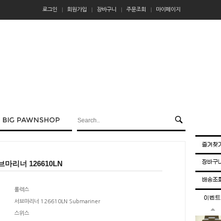
로그인
회원가입
장바구니
주문조회
마이페이지
마리너 126610LN
롤렉스
서브마리너 126610LN Submariner
스위스