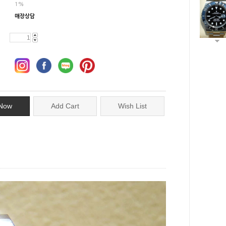
1%
매장상담
Now
Add Cart
Wish List