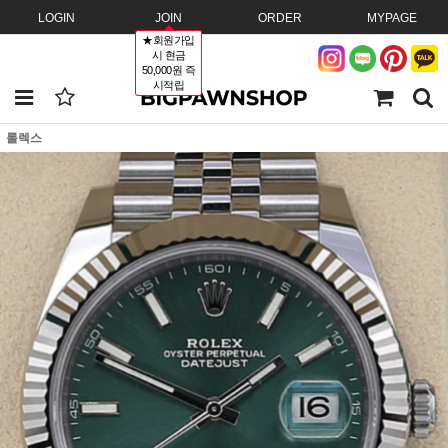
LOGIN
JOIN
ORDER
MYPAGE
★회원가입
시 현금
50,000원 즉
시적립
롤렉스