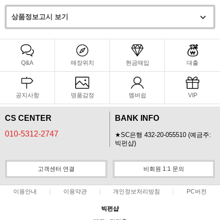
상품정보고시 보기
Q&A
매장위치
현금매입
대출
공지사항
명품감정
멤버쉽
VIP
CS CENTER
BANK INFO
010-5312-2747
★SC은행 432-20-055510 (예금주:
빅펀샵)
고객센터 연결
비회원 1:1 문의
이용안내
이용약관
개인정보처리방침
PC버전
빅펀샵