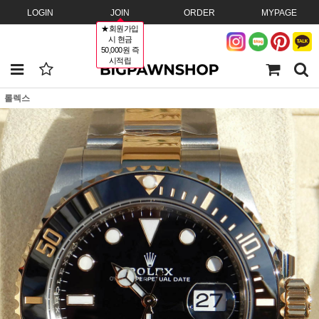
LOGIN
JOIN
ORDER
MYPAGE
★회원가입
시 현금
50,000원 즉
시적립
롤렉스